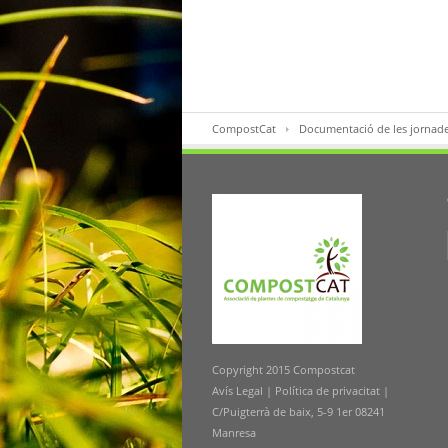
CompostCat
Documentació de les jornad
Copyright 2015 Compostcat
Avís Legal
|
Política de privacitat
|
C/Puigterrà de baix, 5-9 1er 08241
Manresa