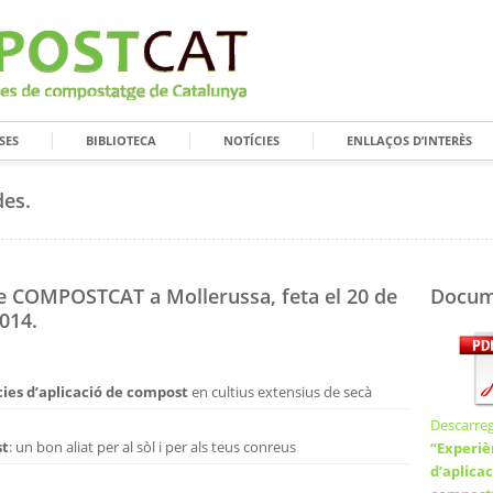
SES
BIBLIOTECA
NOTÍCIES
ENLLAÇOS D’INTERÈS
des.
e COMPOSTCAT a Mollerussa, feta el 20 de
Docum
014.
ies d’aplicació de compost
en cultius extensius de secà
Descarreg
st
: un bon aliat per al sòl i per als teus conreus
“Experiè
d’aplicac