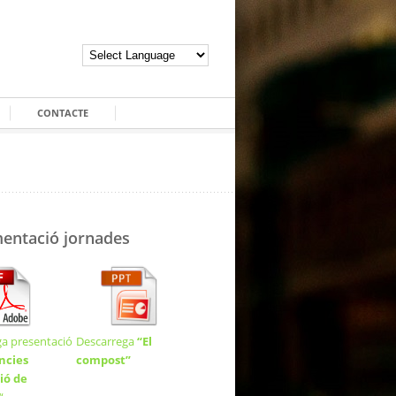
CONTACTE
entació jornades
a presentació
Descarrega
“El
ncies
compost”
ió de