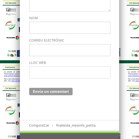
NOM
CORREU ELECTRÒNIC
LLOC WEB
CompostCat
firalleida_mesinfo_petita