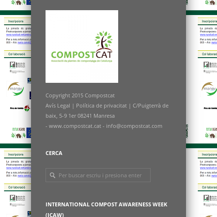
Copyright 2015 Compostcat
Avís Legal
|
Política de privacitat
|
C/Puigterrà de
baix, 5-9 1er 08241 Manresa
- www.compostcat.cat -
info@compostcat.com
CERCA
INTERNATIONAL COMPOST AWARENESS WEEK
(ICAW)