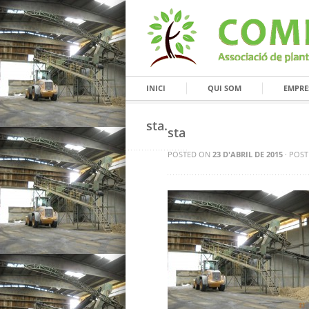
INICI
QUI SOM
EMPRE
sta.
sta
POSTED ON
23 D'ABRIL DE 2015
· POST