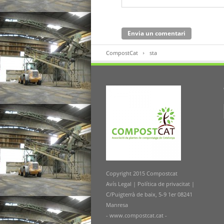
CompostCat
sta
Copyright 2015 Compostcat
Avís Legal
|
Política de privacitat
|
C/Puigterrà de baix, 5-9 1er 08241
Manresa
- www.compostcat.cat -